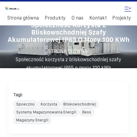
Strona główna
Produkty
O nas
Kontakt
Projekty
Społeczność Korzysta Z
Bliskowschodniej Szafy
Akumulatorowej IP65 O Mocy 100 KWh
/
STRONA GŁÓWNA
Społeczność korzysta z bliskowschodniej szafy
akumulatorowej IP65 o mocy 100 kWh
Tagi:
Spoeczno
Korzysta
Bliskowschodniej
Systemy Magazynowania Energii
Bess
Magazyny Energii