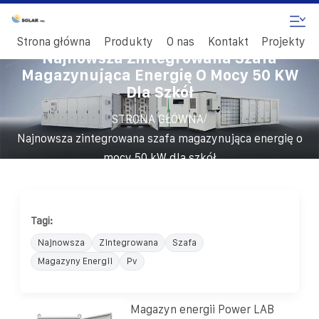
Strona główna
Produkty
O nas
Kontakt
Projekty
Najnowsza Zintegrowana Szafa
Magazynująca Energię O Mocy 50 KW
Dla Szkół
/
STRONA GŁÓWNA
Najnowsza zintegrowana szafa magazynująca energię o
mocy 50 kW dla szkół
Tagi:
Najnowsza
Zintegrowana
Szafa
Magazyny Energii
Pv
Magazyn energii Power LAB