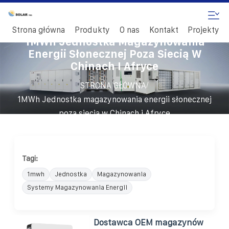
Strona główna
Produkty
O nas
Kontakt
Projekty
1MWh Jednostka Magazynowania
Energii Słonecznej Poza Siecią W
Chinach I Afryce
/
STRONA GŁÓWNA
1MWh Jednostka magazynowania energii słonecznej
poza siecią w Chinach i Afryce
Tagi:
1mwh
Jednostka
Magazynowania
Systemy Magazynowania Energii
Dostawca OEM magazynów