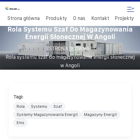
Strona główna
Produkty
O nas
Kontakt
Projekty
Rola Systemu Szaf Do Magazynowania
Energii Słonecznej W Angoli
/
STRONA GŁÓWNA
Rola systemu szaf do magazynowania energii słonecznej
w Angoli
Tagi:
Rola
Systemu
Szaf
Systemy Magazynowania Energii
Magazyny Energii
Ems