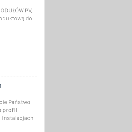
MODUŁÓW PV,
oduktową do
i
ecie Państwo
 profili
 instalacjach