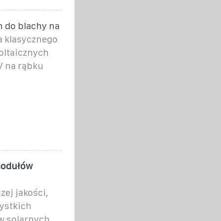
h do blachy na
a klasycznego
oltaicznych
V na rąbku
modułów
ej jakości,
ystkich
w solarnych