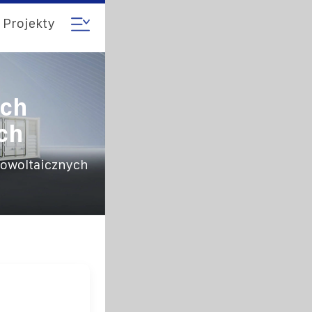
Projekty
ych
ch
towoltaicznych