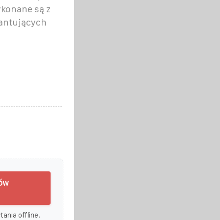
konane są z
rantujących
ów
ania offline.