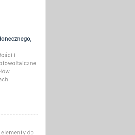
łonecznego,
ości i
otowoltaiczne
ułów
ach
e elementy do