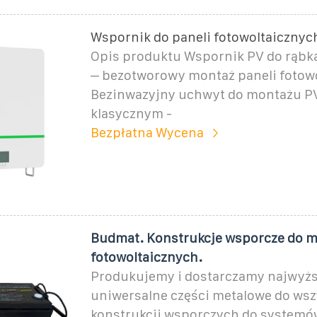
Wspornik do paneli fotowoltaicznyc
Opis produktu Wspornik PV do rąbk
– bezotworowy montaż paneli fotow
Bezinwazyjny uchwyt do montażu P
klasycznym -
Bezpłatna Wycena
Budmat. Konstrukcje wsporcze do 
fotowoltaicznych.
Produkujemy i dostarczamy najwyższ
uniwersalne części metalowe do wsz
konstrukcji wsporczych do systemó