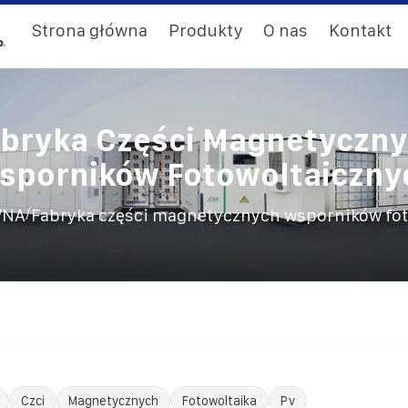
Strona główna
Produkty
O nas
Kontakt
bryka Części Magnetyczn
sporników Fotowoltaiczny
/
WNA
Fabryka części magnetycznych wsporników fo
Czci
Magnetycznych
Fotowoltaika
Pv