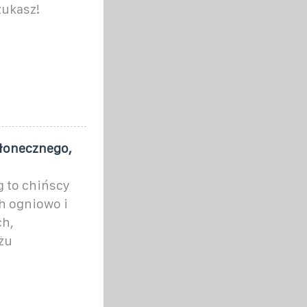
zukasz!
łonecznego,
 to chińscy
 ogniowo i
ch,
żu