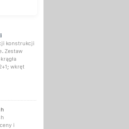
i
ji konstrukcji
e. Zestaw
okrągła
 2+1; wkręt
ch
ch
ceny i