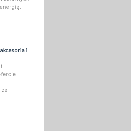
energię.
kcesoria i
t
fercie
 ze