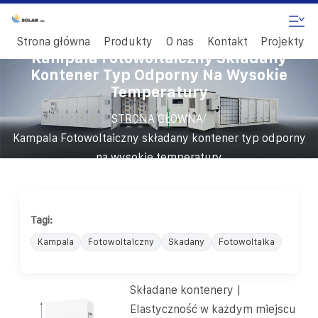
Strona główna
Produkty
O nas
Kontakt
Projekty
Kampala Fotowoltaiczny Składany
Kontener Typ Odporny Na Wysokie
Temperatury
/
STRONA GŁÓWNA
Kampala Fotowoltaiczny składany kontener typ odporny
na wysokie temperatury
Tagi:
Kampala
Fotowoltaiczny
Skadany
Fotowoltaika
Składane kontenery |
Elastyczność w każdym miejscu