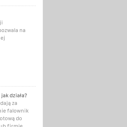
ji
pozwala na
ej
 jak działa?
dają za
nie falownik
gotową do
ub firmie.