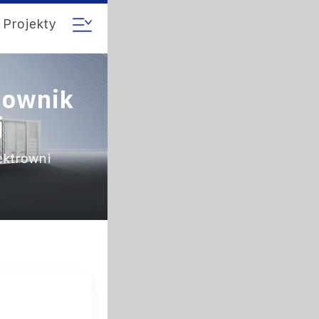
Projekty
lownik
j
lektrowni