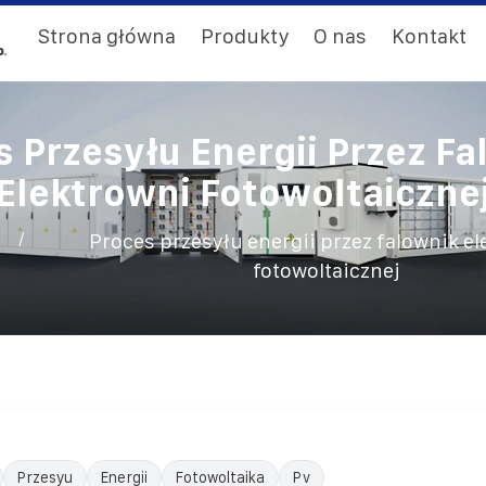
Strona główna
Produkty
O nas
Kontakt
s Przesyłu Energii Przez Fa
Elektrowni Fotowoltaiczne
/
Proces przesyłu energii przez falownik e
fotowoltaicznej
Przesyu
Energii
Fotowoltaika
Pv