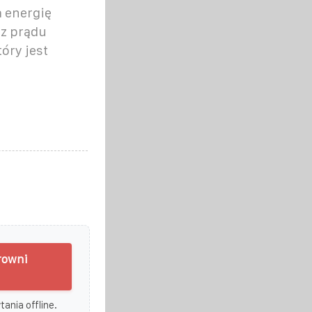
a energię
 z prądu
óry jest
rowni
ania offline.