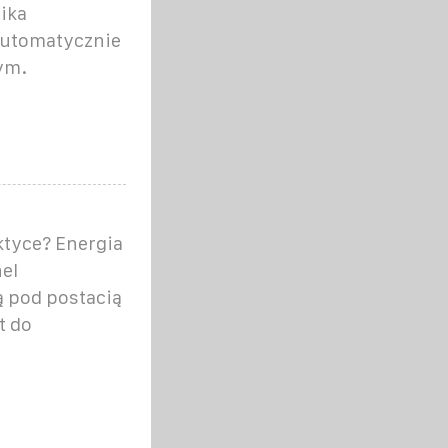
ika
automatycznie
ym.
ktyce? Energia
el
ą pod postacią
t do