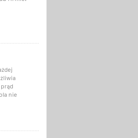
ażdej
żliwia
 prąd
ola nie