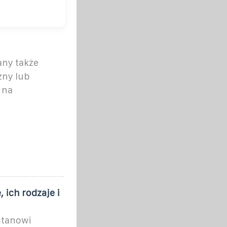
any także
zny lub
 na
 ich rodzaje i
stanowi