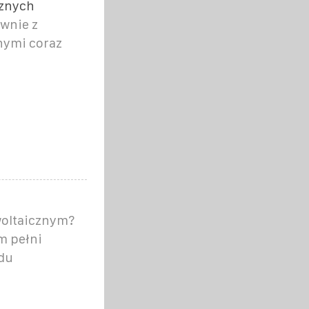
cznych
ównie z
nymi coraz
woltaicznym?
m pełni
ądu