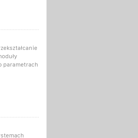
zekształcanie
moduły
 o parametrach
systemach