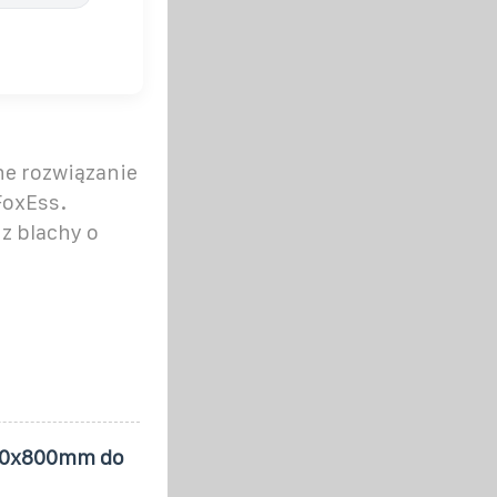
ne rozwiązanie
FoxEss.
z blachy o
600x800mm do