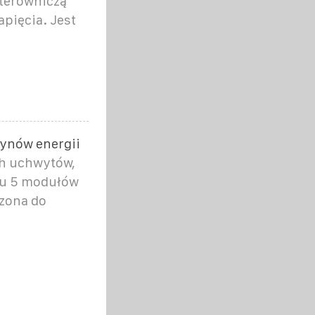
sterowniczą
pięcia. Jest
ynów energii
h uchwytów,
żu 5 modułów
zona do