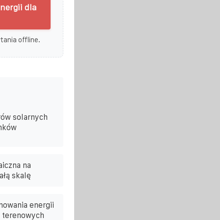
ergii dla
ania offline.
ów solarnych
nków
aiczna na
ałą skalę
owania energii
i terenowych