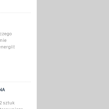
 czego
 nie
nergii!
 NA
2 sztuk