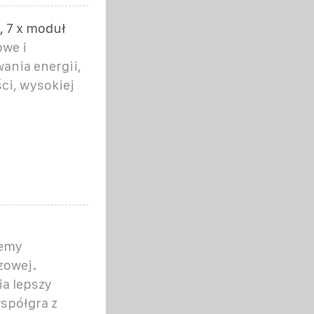
 7 x moduł
we i
nia energii,
ci, wysokiej
jemy
zowej.
a lepszy
współgra z