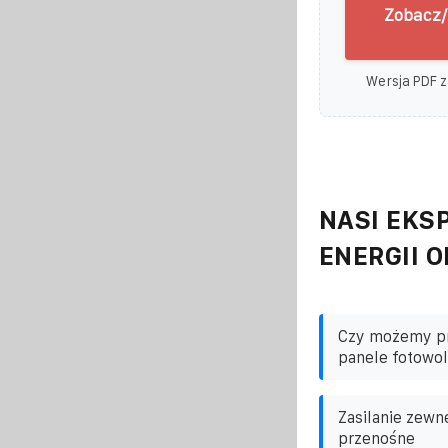
Zobacz/
Wersja PDF z
NASI EKSP
ENERGII 
Czy możemy pr
panele fotowol
Zasilanie zewn
przenośne