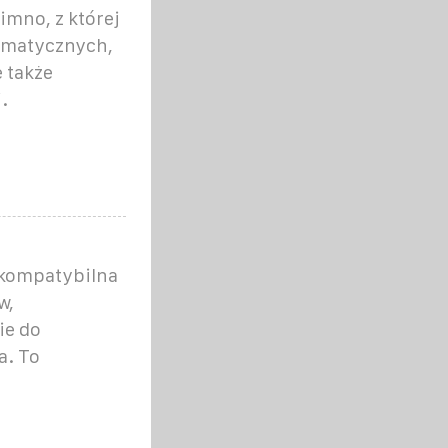
imno, z której
rmatycznych,
 także
.
 kompatybilna
w,
ie do
a. To