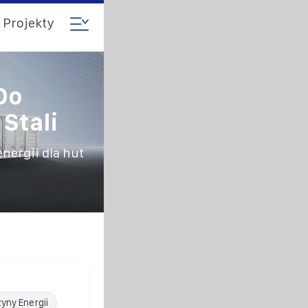
Projekty
Do
Stali
ergii dla hut
yny Energii