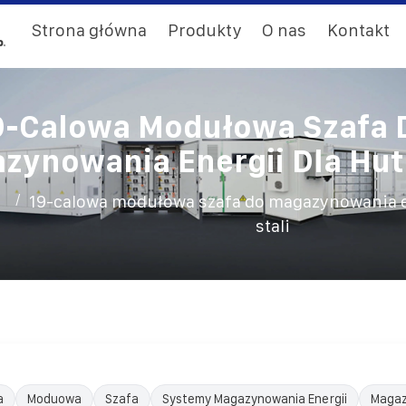
Strona główna
Produkty
O nas
Kontakt
9-Calowa Modułowa Szafa 
zynowania Energii Dla Hut 
/
19-calowa modułowa szafa do magazynowania en
stali
a
Moduowa
Szafa
Systemy Magazynowania Energii
Magaz