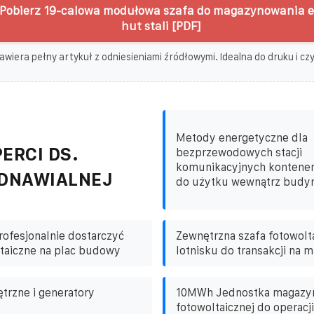
Pobierz 19-calowa modułowa szafa do magazynowania en
hut stali [PDF]
awiera pełny artykuł z odniesieniami źródłowymi. Idealna do druku i czyt
Metody energetyczne dla
ERCI DS.
bezprzewodowych stacji
komunikacyjnych kontener
ODNAWIALNEJ
do użytku wewnątrz budy
ofesjonalnie dostarczyć
Zewnętrzna szafa fotowolt
taiczne na plac budowy
lotnisku do transakcji na m
ętrzne i generatory
10MWh Jednostka magazyn
fotowoltaicznej do operacj