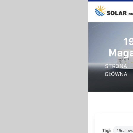
1
Maga
STRONA
GŁÓWNA
Tagi:
19calow