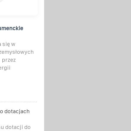
sumenckie
 się w
przemysłowych
 przez
rgii
o dotacjach
u dotacji do