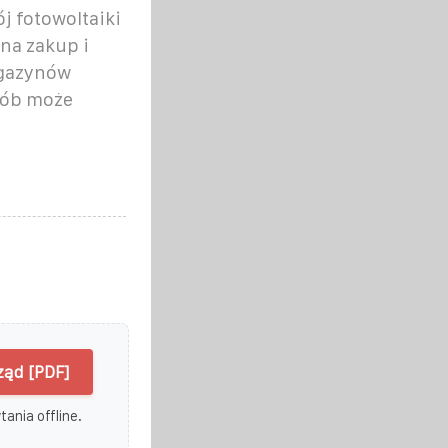
j fotowoltaiki
 na zakup i
agazynów
osób może
ząd [PDF]
ania offline.