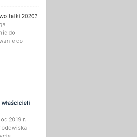
woltaiki 2026?
ga
ie do
wanie do
właścicieli
od 2019 r.
rodowiska i
ycje