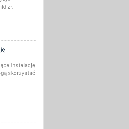
d zł.
ję
ące instalację
ogą skorzystać