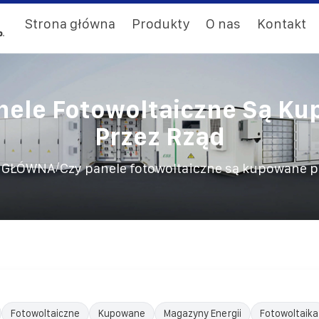
Strona główna
Produkty
O nas
Kontakt
nele Fotowoltaiczne Są K
Przez Rząd
/
 GŁÓWNA
Czy panele fotowoltaiczne są kupowane p
Fotowoltaiczne
Kupowane
Magazyny Energii
Fotowoltaika