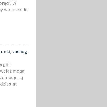
prąd". W
y wniosek do
unki, zasady,
rgii i
, wciąż mogą
 dotacje są
dziesiąt