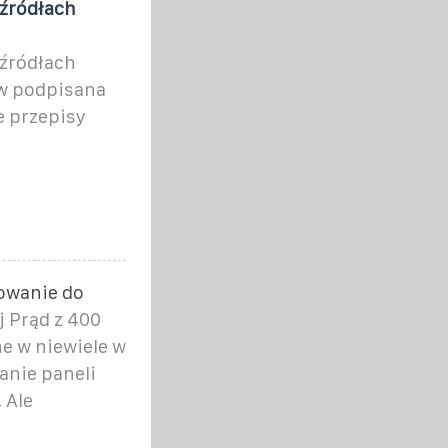
 źródłach
 źródłach
aw podpisana
e przepisy
sowanie do
 Prąd z 400
ne w niewiele w
anie paneli
 Ale