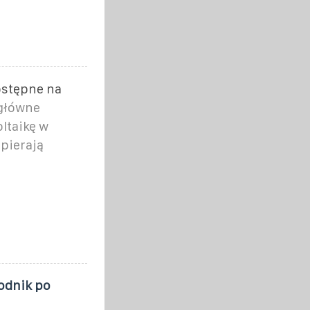
ostępne na
 główne
ltaikę w
pierają
odnik po