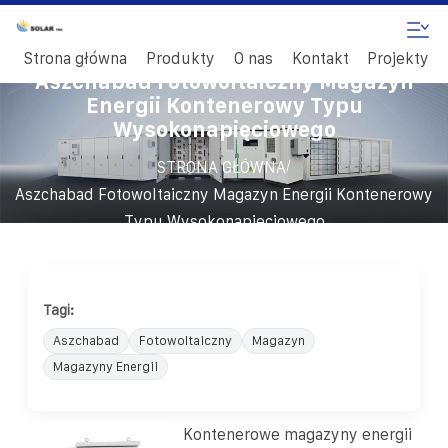
Strona główna
Produkty
O nas
Kontakt
Projekty
Aszchabad Fotowoltaiczny Magazyn
Energii Kontenerowy Typu
Wysokonapięciowego
/
STRONA GŁÓWNA
Aszchabad Fotowoltaiczny Magazyn Energii Kontenerowy
Typu Wysokonapięciowego
Tagi:
Aszchabad
Fotowoltaiczny
Magazyn
Magazyny Energii
Kontenerowe magazyny energii