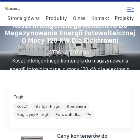
Strona główna
Produkty
O nas
Kontakt
Projekty
Koszt Inteligentnego Kontenera Do
Magazynowania Energii Fotowoltaicznej
O Mocy 120 KW Dla Elektrowni
/
STRONA GŁÓWNA
Koszt inteligentnego kontenera do magazynowania
energii fotowoltaicznej o mocy 120 kW dla elektrowni
Tagi:
Koszt
Inteligentnego
Kontenera
Magazyny Energii
Fotowoltaika
Pv
Ceny kontenerów do