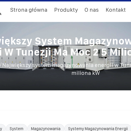
Strona główna
Produkty
O nas
Kontakt
iększy System Magazyno
i W Tunezji Ma Moc 2 5 Mil
/
Największy system magazynowania energii w Tune
miliona kW
y
System
Magazynowania
Systemy Magazynowania Energii