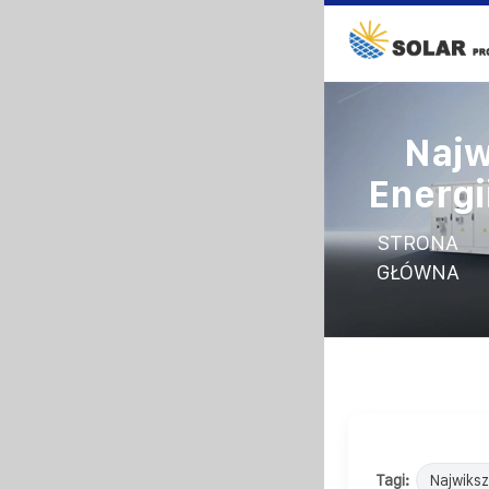
Najw
Energi
STRONA
GŁÓWNA
Tagi:
Najwiksz