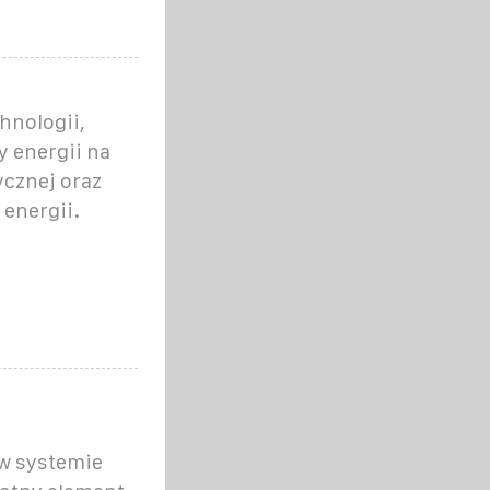
hnologii,
 energii na
ycznej oraz
energii.
 w systemie