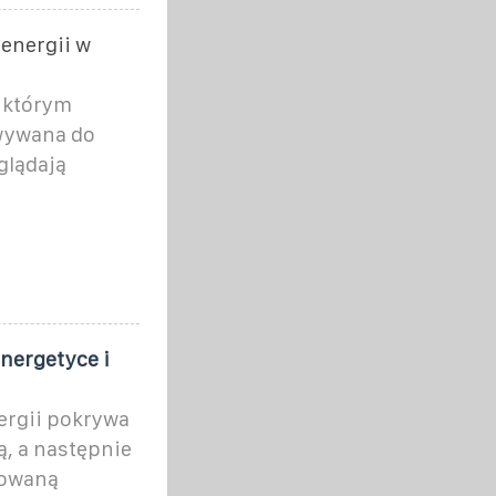
energii w
 którym
wywana do
glądają
nergetyce i
ergii pokrywa
ą, a następnie
nowaną