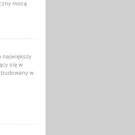
iczny mocą
 największy
ący się w
t zbudowany w