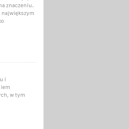
na znaczeniu.
u największym
ko
u i
niem
ch, w tym