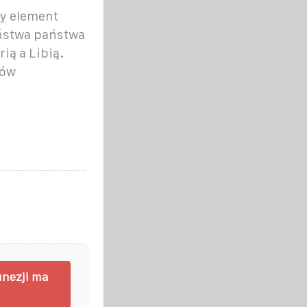
y element
ństwa państwa
ią a Libią.
bów
unezji ma