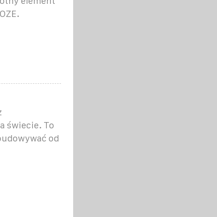
totny element
 OZE.
z
a świecie. To
zbudowywać od