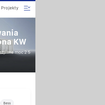
Projekty
wania
iona KW
zji ma moc 2 5
Bess