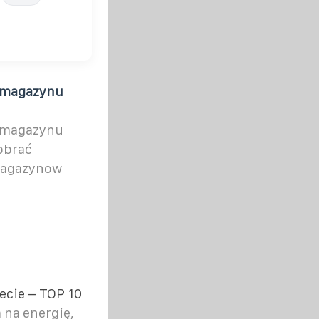
o magazynu
o magazynu
pobrać
magazynow
ecie – TOP 10
na energię,