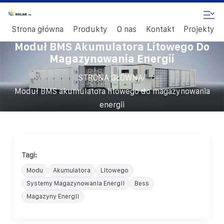
Strona główna
Produkty
O nas
Kontakt
Projekty
Moduł BMS Akumulatora Litowego Do
Magazynowania Energii
/
STRONA GŁÓWNA
Moduł BMS akumulatora litowego do magazynowania
energii
Tagi:
Modu
Akumulatora
Litowego
Systemy Magazynowania Energii
Bess
Magazyny Energii