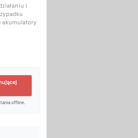
ziałaniu i
przypadku
e akumulatory
nującej
ania offline.