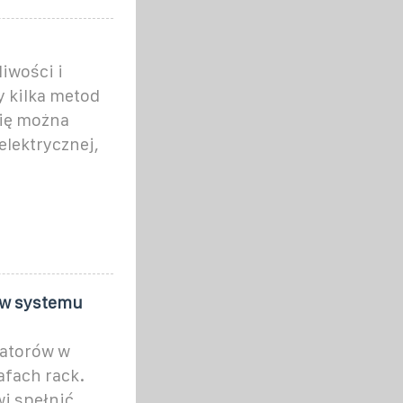
iwości i
 kilka metod
ię można
lektrycznej,
w systemu
atorów w
afach rack.
i spełnić