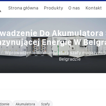
Strona główna
Produkty
O nas
Kontakt
wadzenie Do Akumulatora 
zynującej Energię W Belgr
/
Wprowadzenie do akumulatora szafy magazynują
Belgradzie
dzenie
Akumulatora
Szafy