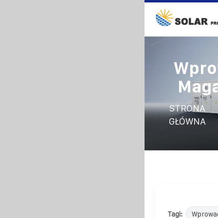
Wpro
Maga
STRONA
GŁÓWNA
Tagi:
Wprowa