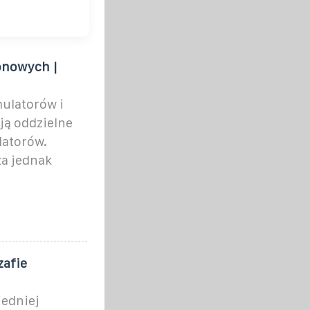
jonowych |
ulatorów i
ją oddzielne
atorów.
a jednak
zafie
iedniej