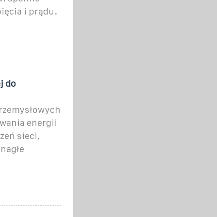
ęcia i prądu.
j do
przemysłowych
wania energii
eń sieci,
 nagłe