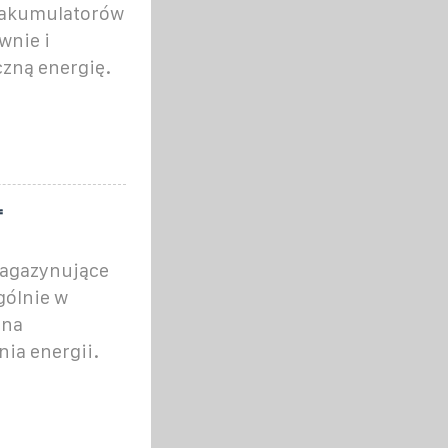
z akumulatorów
wnie i
czną energię.
f
magazynujące
gólnie w
 na
ia energii.