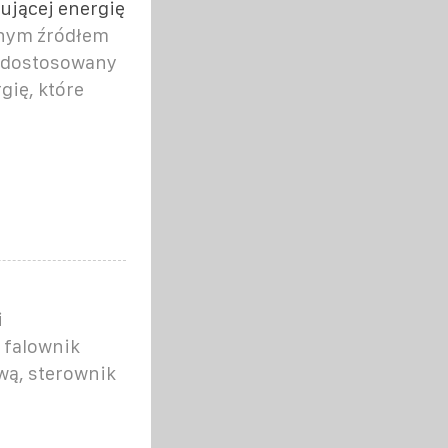
ującej energię
dnym źródłem
st dostosowany
gię, które
i
 falownik
ą, sterownik