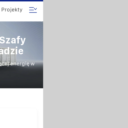
Projekty
Szafy
adzie
cej energię w