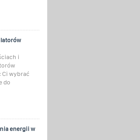
latorów
ściach i
torów
 Ci wybrać
e do
ia energii w