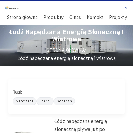
Strona główna
Produkty
O nas
Kontakt
Projekty
Łódź Napędzana Energią Słoneczną I
Wiatrową
/
STRONA GŁÓWNA
Łódź napędzana energią słoneczną i wiatrową
Tagi:
Napdzana
Energi
Soneczn
Łódź napędzana energią
słoneczną pływa już po