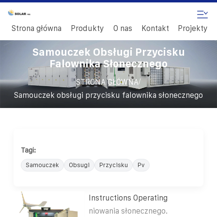
Strona główna
Produkty
O nas
Kontakt
Projekty
Samouczek Obsługi Przycisku
Falownika Słonecznego
/
STRONA GŁÓWNA
Samouczek obsługi przycisku falownika słonecznego
Tagi:
Samouczek
Obsugi
Przycisku
Pv
Instructions Operating
niowania słonecznego.