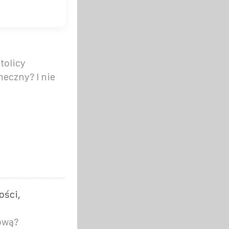
tolicy
neczny? I nie
ości,
ową?