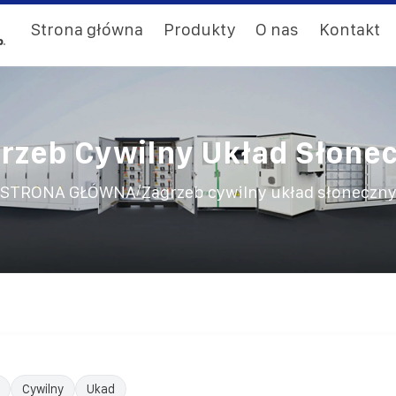
Strona główna
Produkty
O nas
Kontakt
rzeb Cywilny Układ Słone
/
STRONA GŁÓWNA
Zagrzeb cywilny układ słoneczn
Cywilny
Ukad