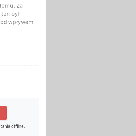
 temu. Za
 ten był
 pod wpływem
ania offline.