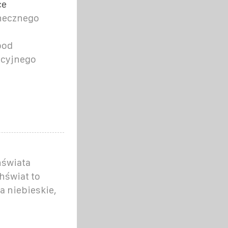
ce
onecznego
pod
acyjnego
hświata
świat to
ła niebieskie,