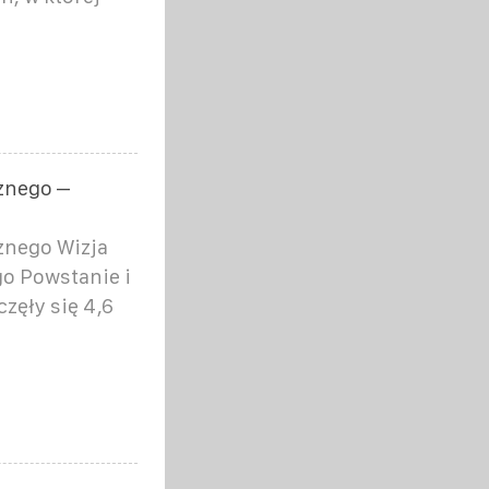
znego –
znego Wizja
o Powstanie i
zęły się 4,6