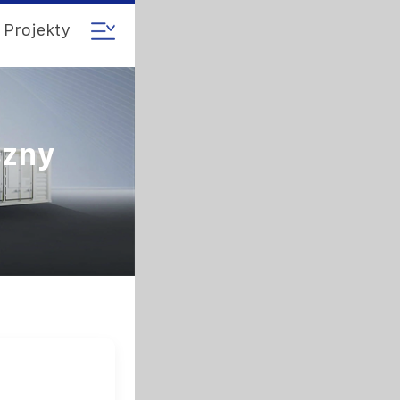
Projekty
czny
y