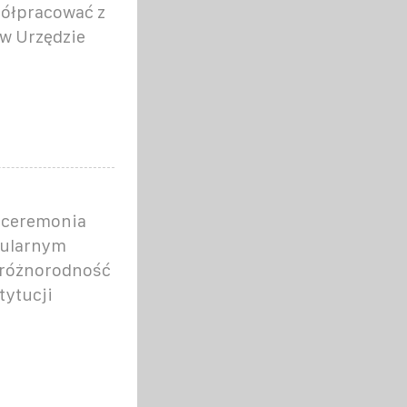
półpracować z
 w Urzędzie
o ceremonia
opularnym
 różnorodność
tytucji