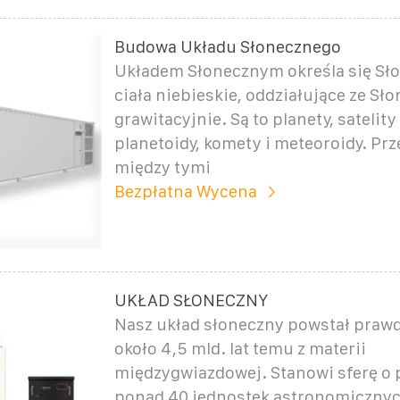
Budowa Układu Słonecznego
Układem Słonecznym określa się Sło
ciała niebieskie, oddziałujące ze Sł
grawitacyjnie. Są to planety, satelity
planetoidy, komety i meteoroidy. Prz
między tymi
Bezpłatna Wycena
UKŁAD SŁONECZNY
Nasz układ słoneczny powstał pra
około 4,5 mld. lat temu z materii
międzygwiazdowej. Stanowi sferę o
ponad 40 jednostek astronomicznych