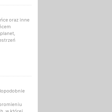
ńce oraz inne
ońcem
 planet,
estrzeń
wdopodobnie
 promieniu
, w której