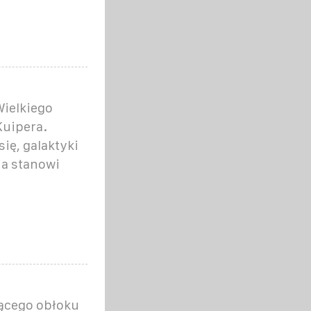
Wielkiego
Kuipera.
ię, galaktyki
ia stanowi
jącego obłoku