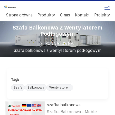
Strona główna
Produkty
O nas
Kontakt
Projekty
Szafa Balkonowa Z Wentylatorem
Podłogowym
/
STRONA GŁÓWNA
Szafa balkonowa z wentylatorem podłogowym
Tagi:
Szafa
Balkonowa
Wentylatorem
szafka balkonowa
Szafka Balkonowa - Meble