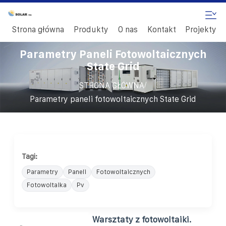
Strona główna
Produkty
O nas
Kontakt
Projekty
Parametry Paneli Fotowoltaicznych
State Grid
/
STRONA GŁÓWNA
Parametry paneli fotowoltaicznych State Grid
Tagi:
Parametry
Paneli
Fotowoltaicznych
Fotowoltaika
Pv
Warsztaty z fotowoltaiki.