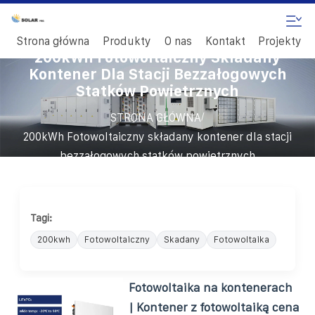
Strona główna
Produkty
O nas
Kontakt
Projekty
200kWh Fotowoltaiczny Składany
Kontener Dla Stacji Bezzałogowych
Statków Powietrznych
/
STRONA GŁÓWNA
200kWh Fotowoltaiczny składany kontener dla stacji
bezzałogowych statków powietrznych
Tagi:
200kwh
Fotowoltaiczny
Skadany
Fotowoltaika
Fotowoltaika na kontenerach
| Kontener z fotowoltaiką cena