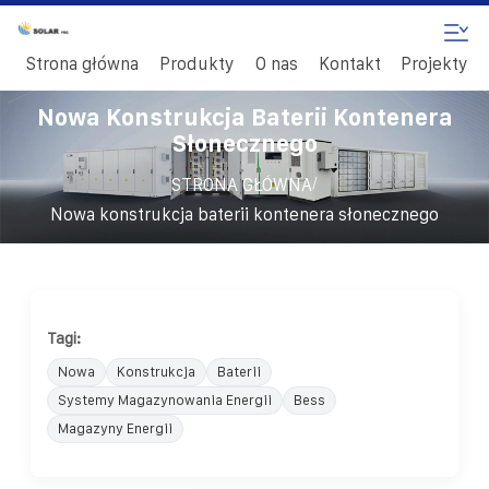
Strona główna
Produkty
O nas
Kontakt
Projekty
Nowa Konstrukcja Baterii Kontenera
Słonecznego
/
STRONA GŁÓWNA
Nowa konstrukcja baterii kontenera słonecznego
Tagi:
Nowa
Konstrukcja
Baterii
Systemy Magazynowania Energii
Bess
Magazyny Energii