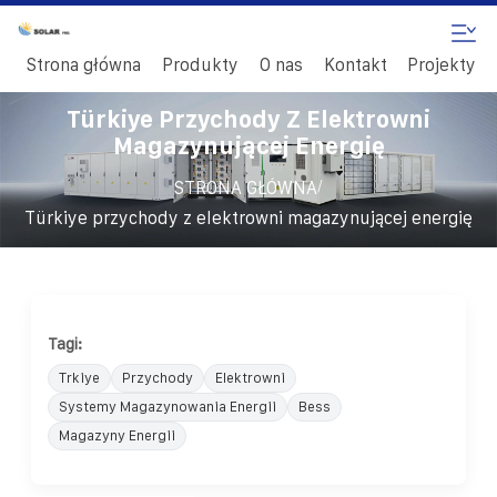
Strona główna
Produkty
O nas
Kontakt
Projekty
Türkiye Przychody Z Elektrowni
Magazynującej Energię
/
STRONA GŁÓWNA
Türkiye przychody z elektrowni magazynującej energię
Tagi:
Trkiye
Przychody
Elektrowni
Systemy Magazynowania Energii
Bess
Magazyny Energii