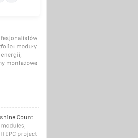
ofesjonalistów
tfolio: moduły
energii,
emy montażowe
shine Count
V modules,
ll EPC project