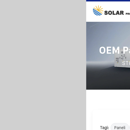
OEM P
ST
Tagi:
Paneli