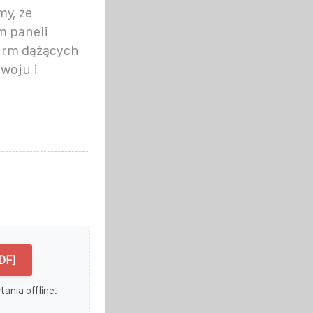
y, że
m paneli
firm dążących
woju i
DF]
ania offline.