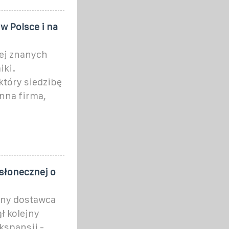
w Polsce i na
iej znanych
iki.
który siedzibę
nna firma,
słonecznej o
lny dostawca
ł kolejny
kspansji -