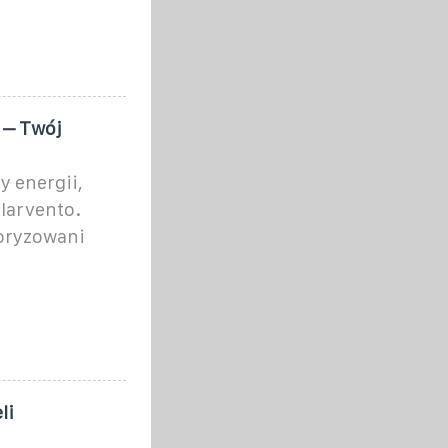
 – Twój
y energii,
Clarvento.
toryzowani
li