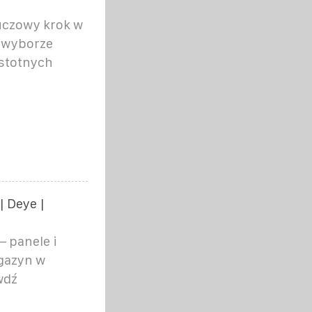
uczowy krok w
y wyborze
istotnych
| Deye |
 panele i
agazyn w
wdź