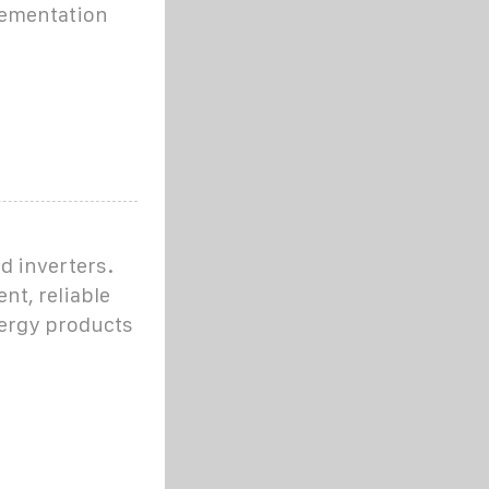
lementation
d inverters.
nt, reliable
nergy products