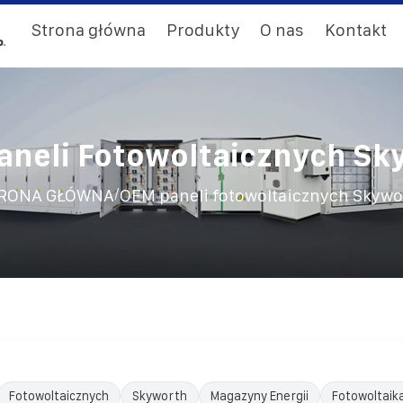
Strona główna
Produkty
O nas
Kontakt
aneli Fotowoltaicznych Sk
/
RONA GŁÓWNA
OEM paneli fotowoltaicznych Skywo
Fotowoltaicznych
Skyworth
Magazyny Energii
Fotowoltaik