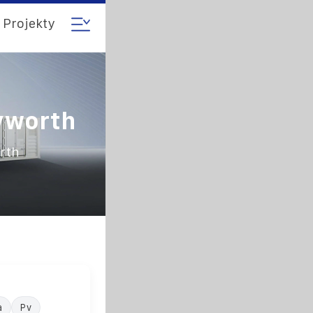
Projekty
yworth
rth
a
Pv