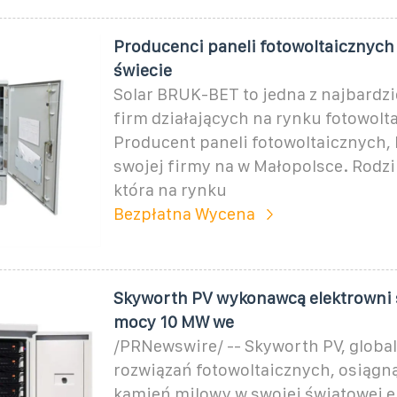
Producenci paneli fotowoltaicznych 
świecie
Solar BRUK-BET to jedna z najbardz
firm działających na rynku fotowolta
Producent paneli fotowoltaicznych, 
swojej firmy na w Małopolsce. Rodzi
która na rynku
Bezpłatna Wycena
Skyworth PV wykonawcą elektrowni 
mocy 10 MW we
/PRNewswire/ -- Skyworth PV, globa
rozwiązań fotowoltaicznych, osiągną
kamień milowy w swojej światowej e