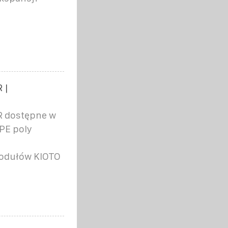
 |
R dostępne w
PE poly
odułów KIOTO