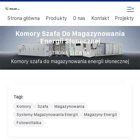
Strona główna
Produkty
O nas
Kontakt
Projekty
Komory Szafa Do Magazynowania
Energii Słonecznej
/
STRONA GŁÓWNA
Komory szafa do magazynowania energii słonecznej
Tagi:
Komory
Szafa
Magazynowania
Systemy Magazynowania Energii
Magazyny Energii
Fotowoltaika