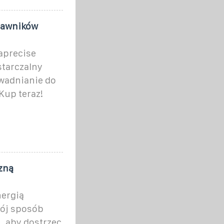
rawników
aprecise
tarczalny
wadnianie do
Kup teraz!
zną
nergią
wój sposób
 aby dostrzec