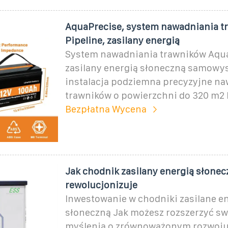
AquaPrecise, system nawadniania t
Pipeline, zasilany energią
System nawadniania trawników Aqu
zasilany energią słoneczną samowys
instalacja podziemna precyzyjne na
trawników o powierzchni do 320 m2 
Bezpłatna Wycena
Jak chodnik zasilany energią słonec
rewolucjonizuje
Inwestowanie w chodniki zasilane e
słoneczną Jak możesz rozszerzyć s
myślenia o zrównoważonym rozwoju,