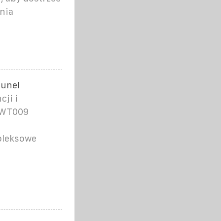
nia
tunel
ji i
 WT009
pleksowe