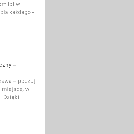
om lot w
dla każdego -
czny –
zawa – poczuj
o miejsce, w
. Dzięki