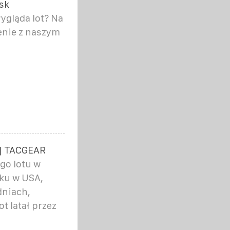
sk
ygląda lot? Na
enie z naszym
 | TACGEAR
go lotu w
ku w USA,
dniach,
 latał przez