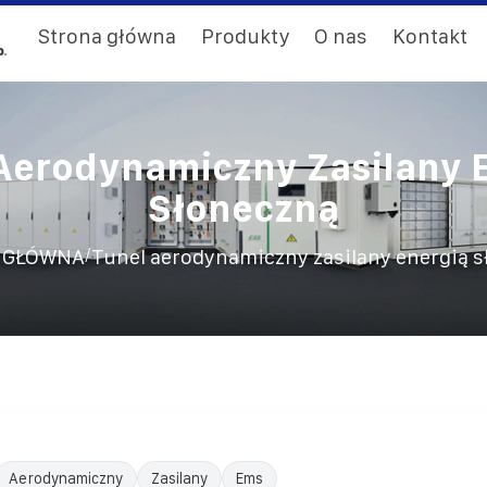
Strona główna
Produkty
O nas
Kontakt
Aerodynamiczny Zasilany 
Słoneczną
/
 GŁÓWNA
Tunel aerodynamiczny zasilany energią 
Aerodynamiczny
Zasilany
Ems