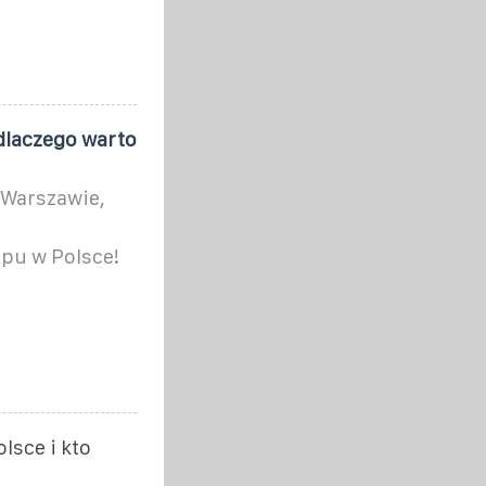
 dlaczego warto
 Warszawie,
pu w Polsce!
lsce i kto