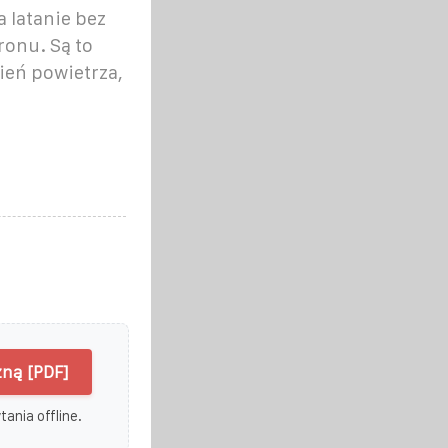
 latanie bez
onu. Są to
ień powietrza,
zną [PDF]
ania offline.