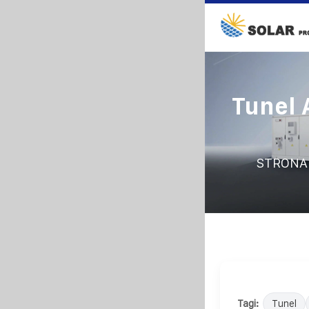
Tunel 
STRONA
Tagi:
Tunel