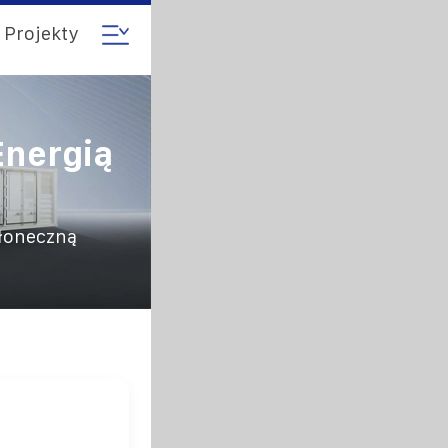
Projekty
Energią
słoneczną