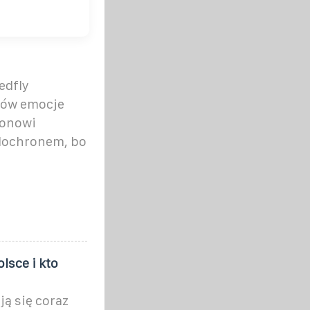
edfly
tów emocje
ronowi
dochronem, bo
lsce i kto
ą się coraz