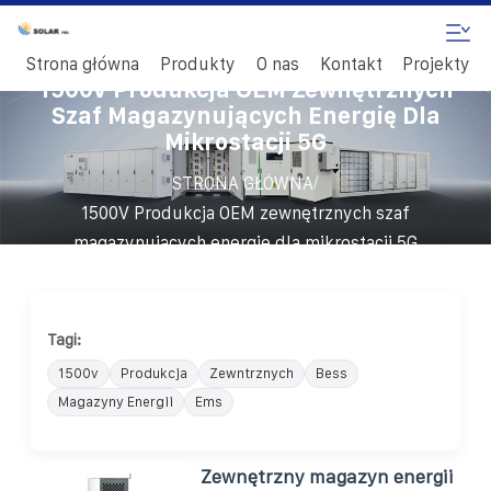
Strona główna
Produkty
O nas
Kontakt
Projekty
1500V Produkcja OEM Zewnętrznych
Szaf Magazynujących Energię Dla
Mikrostacji 5G
/
STRONA GŁÓWNA
1500V Produkcja OEM zewnętrznych szaf
magazynujących energię dla mikrostacji 5G
Tagi:
1500v
Produkcja
Zewntrznych
Bess
Magazyny Energii
Ems
Zewnętrzny magazyn energii