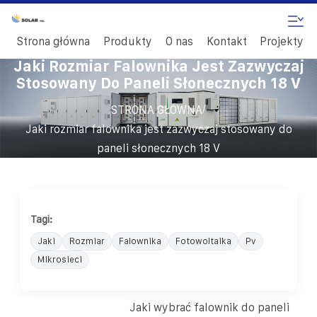
Strona główna
Produkty
O nas
Kontakt
Projekty
Jaki Rozmiar Falownika Jest Zazwyczaj
Stosowany Do Paneli Słonecznych 18 V
/
STRONA GŁÓWNA
Jaki rozmiar falownika jest zazwyczaj stosowany do
paneli słonecznych 18 V
Tagi:
Jaki
Rozmiar
Falownika
Fotowoltaika
Pv
Mikrosieci
Jaki wybrać falownik do paneli