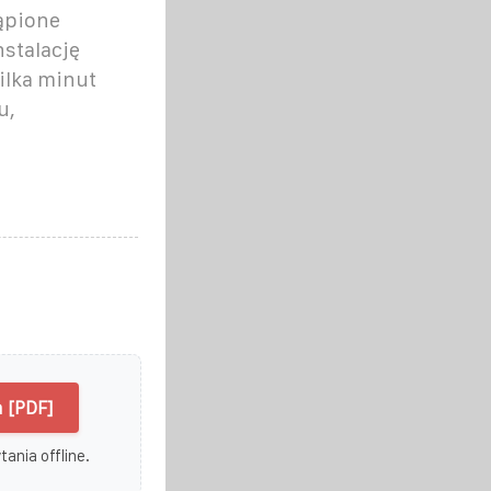
tąpione
nstalację
ilka minut
u,
 [PDF]
ania offline.