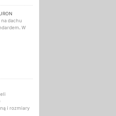
TAURON
b na dachu
andardem. W
eli
e
ną i rozmiary