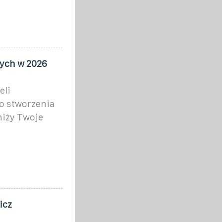
nych w 2026
eli
o stworzenia
bniży Twoje
icz