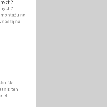
znych?
znych?
o montażu na
ynoszą na
określa
aźnik ten
neli