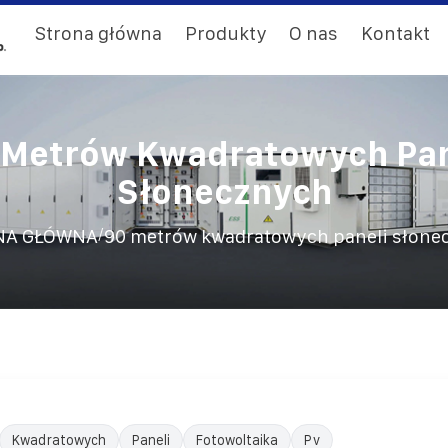
Strona główna
Produkty
O nas
Kontakt
 Metrów Kwadratowych Pan
Słonecznych
/
NA GŁÓWNA
90 metrów kwadratowych paneli słone
Kwadratowych
Paneli
Fotowoltaika
Pv