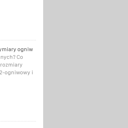
wymiary ogniw
znych? Co
 rozmiary
72-ogniwowy i