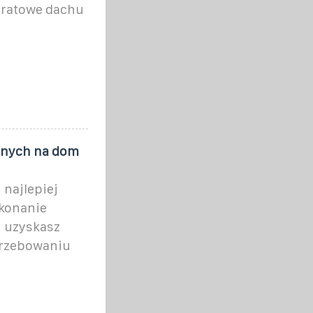
adratowe dachu
cznych na dom
 najlepiej
ykonanie
u uzyskasz
trzebowaniu