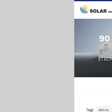
90
STRO
Tagi:
Metrw