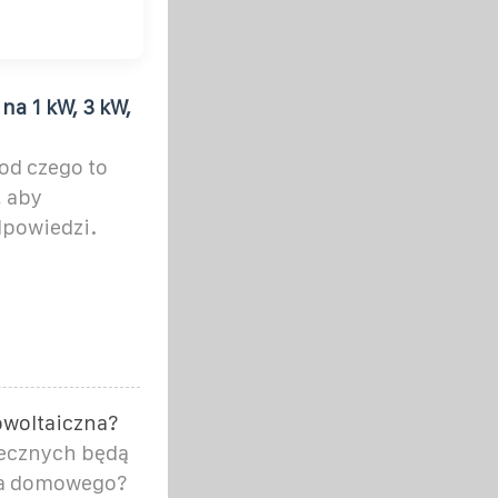
na 1 kW, 3 kW,
 od czego to
, aby
dpowiedzi.
towoltaiczna?
necznych będą
wa domowego?