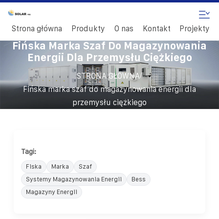
Strona główna
Produkty
O nas
Kontakt
Projekty
Fińska Marka Szaf Do Magazynowania
Energii Dla Przemysłu Ciężkiego
/
STRONA GŁÓWNA
Fińska marka szaf do magazynowania energii dla
przemysłu ciężkiego
Tagi:
Fiska
Marka
Szaf
Systemy Magazynowania Energii
Bess
Magazyny Energii