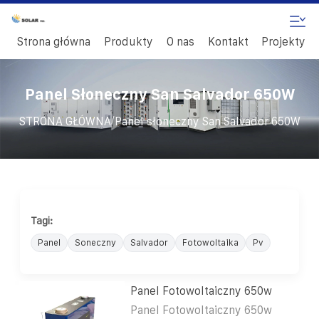
Strona główna
Produkty
O nas
Kontakt
Projekty
Panel Słoneczny San Salvador 650W
/
STRONA GŁÓWNA
Panel słoneczny San Salvador 650W
Tagi:
Panel
Soneczny
Salvador
Fotowoltaika
Pv
Panel Fotowoltaiczny 650w
Panel Fotowoltaiczny 650w