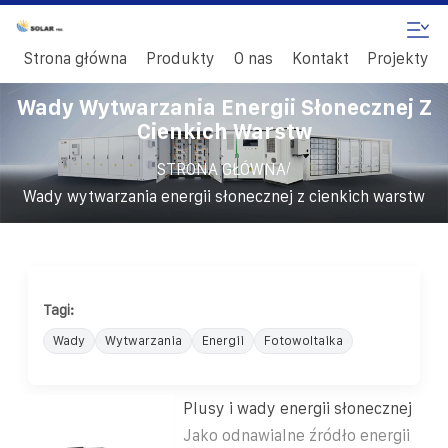
Strona główna
Produkty
O nas
Kontakt
Projekty
Wady Wytwarzania Energii Słonecznej Z
Cienkich Warstw
/
STRONA GŁÓWNA
Wady wytwarzania energii słonecznej z cienkich warstw
Tagi:
Wady
Wytwarzania
Energii
Fotowoltaika
Plusy i wady energii słonecznej
Jako odnawialne źródło energii