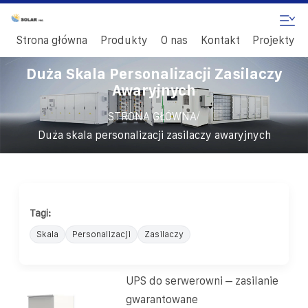
Strona główna
Produkty
O nas
Kontakt
Projekty
Duża Skala Personalizacji Zasilaczy
Awaryjnych
/
STRONA GŁÓWNA
Duża skala personalizacji zasilaczy awaryjnych
Tagi:
Skala
Personalizacji
Zasilaczy
UPS do serwerowni – zasilanie
gwarantowane