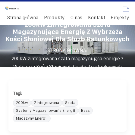
Strona główna
Produkty
O nas
Kontakt
Projekty
200kW Zintegrowana Szafa
Magazynująca Energię Z Wybrzeża
Kości Słoniowej Dla Służb Ratunkowych
/
STRONA GŁÓWNA
200kW zintegrowana szafa magazynująca energię z
Wybrzeża Kości Słoniowej dla służb ratunkowych
Tagi:
200kw
Zintegrowana
Szafa
Systemy Magazynowania Energii
Bess
Magazyny Energii