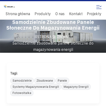
Strona główna
Produkty
O nas
Kontakt
Projekty
Samodzielnie Zbudowane Panele
Słoneczne Do Magazynowania Energii
/
STRONA GŁÓWNA
Samodzielnie zbudowane panele słoneczne do
magazynowania energii
Tagi:
Samodzielnie
Zbudowane
Panele
Systemy Magazynowania Energii
Magazyny Energii
Fotowoltaika