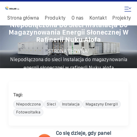
Strona główna
Produkty
O nas
Kontakt
Projekty
Niepodłączona Do Sieci Instalacja Do
Magazynowania Energii Słonecznej W
Rafinerii Nuku Alofa
/
STRONA GŁÓWNA
Niepodłączona do sieci instalacja do magazynowania
energii słonecznej w rafinerii Nuku alofa
Tagi:
Niepodczona
Sieci
Instalacja
Magazyny Energii
Fotowoltaika
Co się dzieje, gdy panel