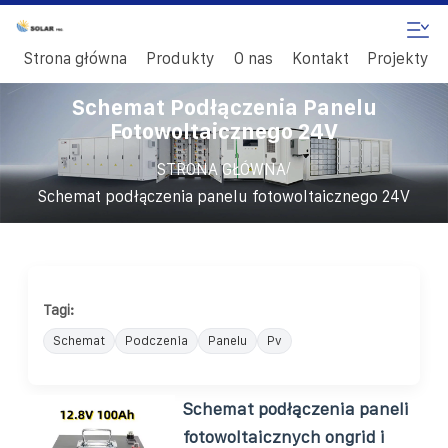
Strona główna
Produkty
O nas
Kontakt
Projekty
Schemat Podłączenia Panelu
Fotowoltaicznego 24V
/
STRONA GŁÓWNA
Schemat podłączenia panelu fotowoltaicznego 24V
Tagi:
Schemat
Podczenia
Panelu
Pv
Schemat podłączenia paneli
fotowoltaicznych ongrid i