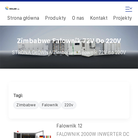
Strona główna
Produkty
O nas
Kontakt
Projekty
Zimbabwe Falownik 72V Do 220V
/
STRONA GŁÓWNA
Zimbabwe falownik 72V do 220V
Tagi:
Zimbabwe
Falownik
220v
Falownik 12
FALOWNIK 2000W INWERTER DC