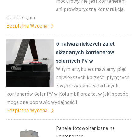
modułowy nie jest kontenerem
ani prowizoryczną konstrukcją.
Opiera się na
Bezpłatna Wycena
5 najważniejszych zalet
składanych kontenerów
solarnych PV w
W tym artykule omawiamy pięć
największych korzyści płynących
z wykorzystania składanych
kontenerów Solar PV w Kolumbii oraz to, w jaki sposób
mogą one poprawić wydajność i
Bezpłatna Wycena
Panele fotowoltaniczne na
kontenerach