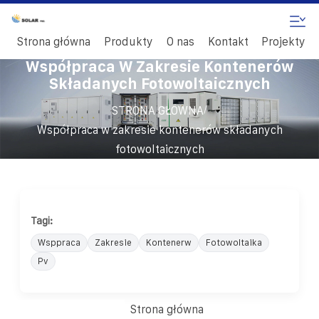
Strona główna
Produkty
O nas
Kontakt
Projekty
Współpraca W Zakresie Kontenerów
Składanych Fotowoltaicznych
/
STRONA GŁÓWNA
Współpraca w zakresie kontenerów składanych
fotowoltaicznych
Tagi:
Wsppraca
Zakresie
Kontenerw
Fotowoltaika
Pv
Strona główna