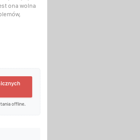
jest ona wolna
blemów,
taicznych
ania offline.