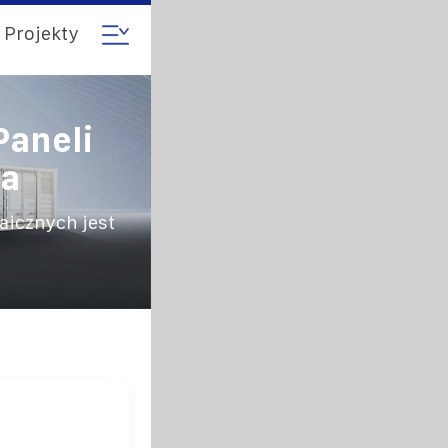
Projekty
Paneli
wa
taicznych jest