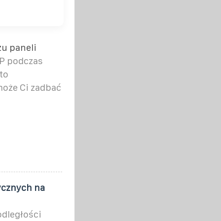
u paneli
HP podczas
to
oże Ci zadbać
tycznych na
odległości