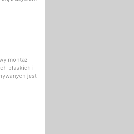
owy montaż
ch płaskich i
onywanych jest