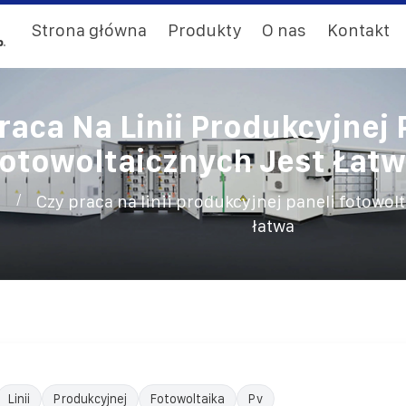
Strona główna
Produkty
O nas
Kontakt
raca Na Linii Produkcyjnej 
otowoltaicznych Jest Łat
/
Czy praca na linii produkcyjnej paneli fotowol
łatwa
Linii
Produkcyjnej
Fotowoltaika
Pv