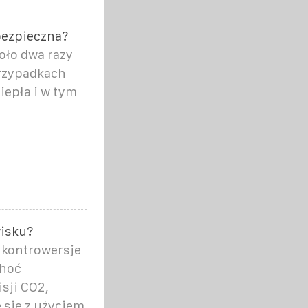
ebezpieczna?
koło dwa razy
przypadkach
epła i w tym
wisku?
 kontrowersje
Choć
sji CO2,
 się z użyciem