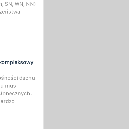
n, SN, WN, NN)
czeństwa
– kompleksowy
ośności dachu
hu musi
 słonecznych.
bardzo