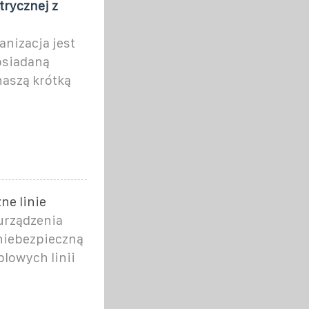
trycznej z
anizacja jest
osiadaną
naszą krótką
ne linie
urządzenia
 niebezpieczną
lowych linii