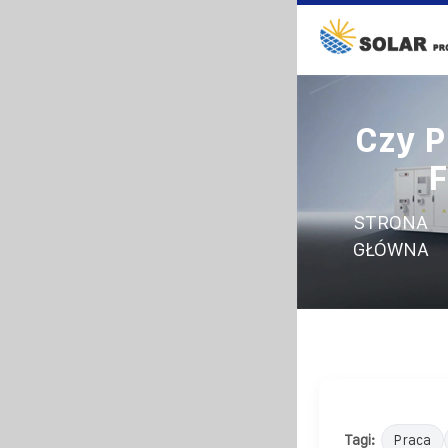
Czy P
F
STRONA
GŁÓWNA
Tagi:
Praca