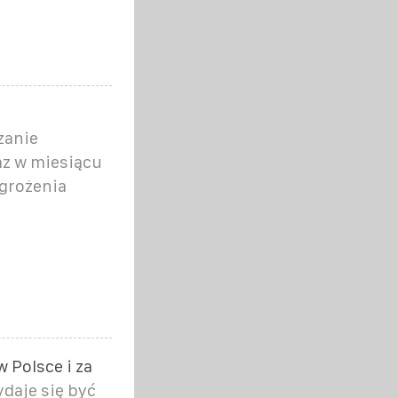
zanie
az w miesiącu
agrożenia
 Polsce i za
daje się być