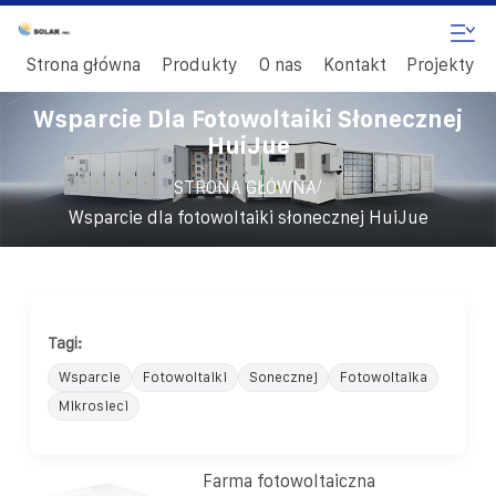
Strona główna
Produkty
O nas
Kontakt
Projekty
Wsparcie Dla Fotowoltaiki Słonecznej
HuiJue
/
STRONA GŁÓWNA
Wsparcie dla fotowoltaiki słonecznej HuiJue
Tagi:
Wsparcie
Fotowoltaiki
Sonecznej
Fotowoltaika
Mikrosieci
Farma fotowoltaiczna