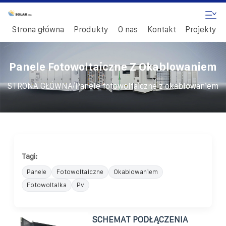
Strona główna
Produkty
O nas
Kontakt
Projekty
Panele Fotowoltaiczne Z Okablowaniem
/
STRONA GŁÓWNA
Panele fotowoltaiczne z okablowaniem
Tagi:
Panele
Fotowoltaiczne
Okablowaniem
Fotowoltaika
Pv
SCHEMAT PODŁĄCZENIA