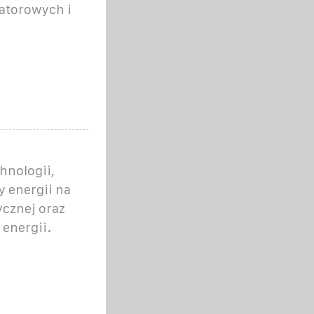
atorowych i
hnologii,
 energii na
ycznej oraz
energii.