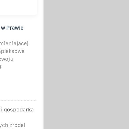
 w Prawie
zmieniającej
mpleksowe
ozwoju
t
 i gospodarka
ych źródeł