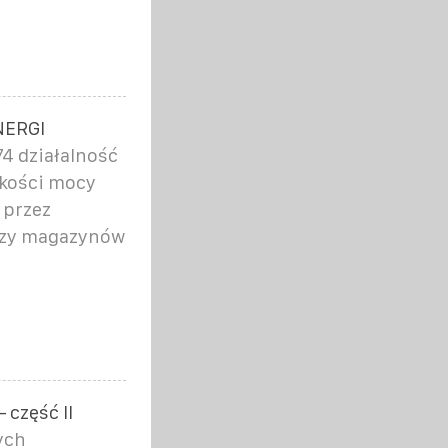
NERGI
4 działalność
lkości mocy
 przez
czy magazynów
część II
ych