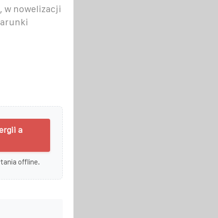
 w nowelizacji
arunki
rgii a
ania offline.