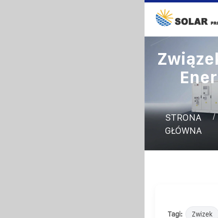
Związe
Ener
/
STRONA
GŁÓWNA
Tagi:
Zwizek