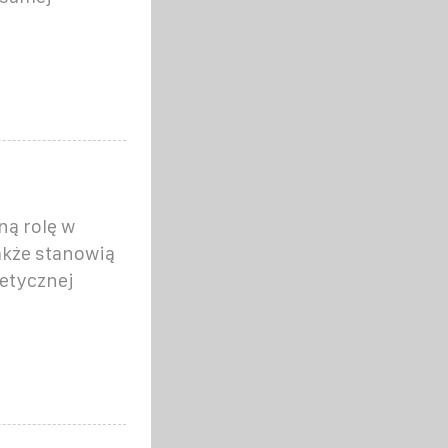
ną rolę w
akże stanowią
getycznej