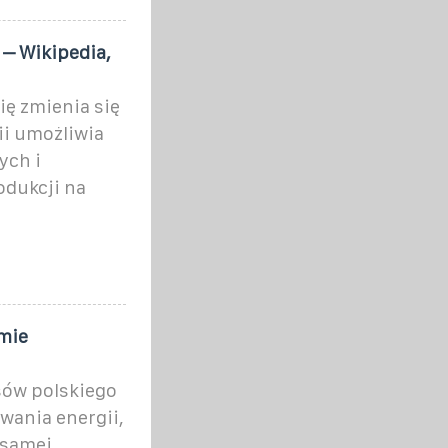
 – Wikipedia,
ę zmienia się
i umożliwia
ych i
odukcji na
mie
sów polskiego
ania energii,
 samej