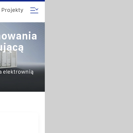
Projekty
nowania
ującą
a elektrownią