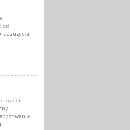
e
ć od
oraz zużycia
ergii i ich
zny
gazynowania
ą