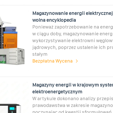
Magazynowanie energii elektrycznej
wolna encyklopedia
Ponieważ zapotrzebowanie na energi
w ciągu doby, magazynowanie energi
wykorzystywanie elektrowni węglow
jądrowych, poprzez ustalenie ich pr
stałym
Bezpłatna Wycena
Magazyny energii w krajowym syste
elektroenergetycznym
W artykule dokonano analizy przepi
prawodawstwa w zakresie magazynow
poczynając od kwestii sformułowań