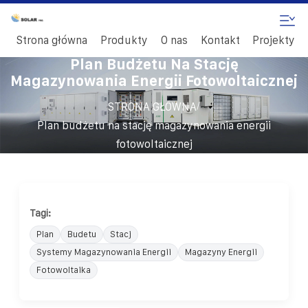
Strona główna
Produkty
O nas
Kontakt
Projekty
Plan Budżetu Na Stację
Magazynowania Energii Fotowoltaicznej
/
STRONA GŁÓWNA
Plan budżetu na stację magazynowania energii
fotowoltaicznej
Tagi:
Plan
Budetu
Stacj
Systemy Magazynowania Energii
Magazyny Energii
Fotowoltaika