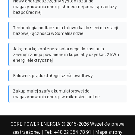
Nowy energooszczędny system szaf do
magazynowania energii słonecznej cena sprzedaży
bezpośredniej
Technologia podłączania falownika do sieci dla stacji
bazowej łączności w Somalilandzie
Jaką markę kontenera solarnego do zasilania
zewnętrznego powinienem kupić aby uzyskać 2 kWh
energii elektrycznej
Falownik prądu stałego sześciowoltowy
Zakup małej szafy akumulatorowej do
magazynowania energii w mikrosieci online
CORE POWER ENERGIA
© 2015-
2026 Wszelkie prawa
zastrzeżone. | Tel:
+48 22 354 78 91
|
Mapa strony