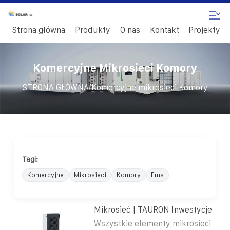
Strona główna
Produkty
O nas
Kontakt
Projekty
Komercyjne Mikrosieci Komory
/
STRONA GŁÓWNA
Komercyjne mikrosieci Komory
Tagi:
Komercyjne
Mikrosieci
Komory
Ems
Mikrosieć | TAURON Inwestycje
Wszystkie elementy mikrosieci