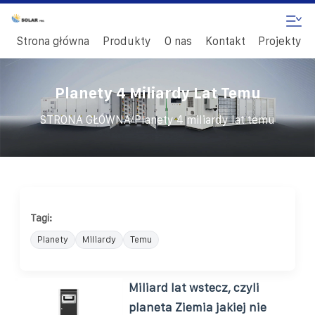
Strona główna
Produkty
O nas
Kontakt
Projekty
Planety 4 Miliardy Lat Temu
/
STRONA GŁÓWNA
Planety 4 miliardy lat temu
Tagi:
Planety
Miliardy
Temu
Miliard lat wstecz, czyli
planeta Ziemia jakiej nie