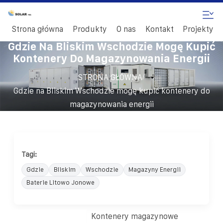
Strona główna
Produkty
O nas
Kontakt
Projekty
Gdzie Na Bliskim Wschodzie Mogę Kupić
Kontenery Do Magazynowania Energii
/
STRONA GŁÓWNA
Gdzie na Bliskim Wschodzie mogę kupić kontenery do
magazynowania energii
Tagi:
Gdzie
Bliskim
Wschodzie
Magazyny Energii
Baterie Litowo Jonowe
Kontenery magazynowe